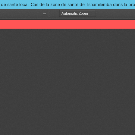
e de santé local: Cas de la zone de santé de Tshamilemba dans la p