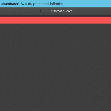
e Lubumbashi: Avis du personnel infirmier