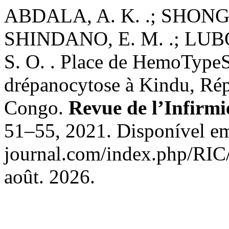
ABDALA, A. K. .; SHONGO,
SHINDANO, E. M. .; LU
S. O. . Place de HemoTypeS
drépanocytose à Kindu, Ré
Congo.
Revue de l’Infirmi
51–55, 2021. Disponível em:
journal.com/index.php/RIC/
août. 2026.