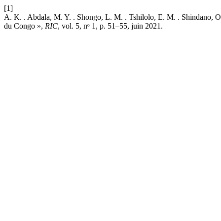
[1]
A. K. . Abdala, M. Y. . Shongo, L. M. . Tshilolo, E. M. . Shindano
du Congo »,
RIC
, vol. 5, nᵒ 1, p. 51–55, juin 2021.