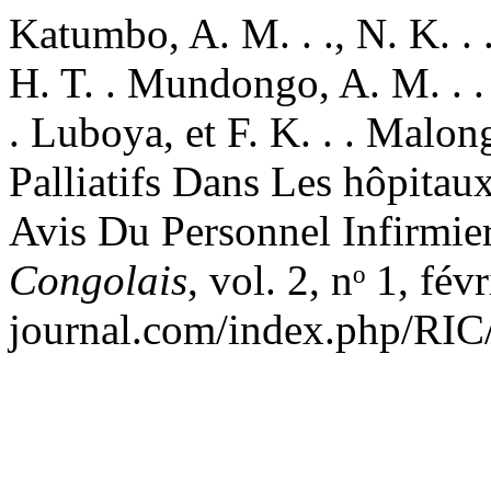
Katumbo, A. M. . ., N. K. .
H. T. . Mundongo, A. M. . . 
. Luboya, et F. K. . . Malon
Palliatifs Dans Les hôpita
Avis Du Personnel Infirmie
Congolais
, vol. 2, nᵒ 1, fév
journal.com/index.php/RIC/