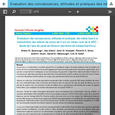
Evaluation des connaissances, attitudes et pratiques des mères face à la malnutrition des enfants de moins de 5 ans en milieu rural de la RDC : étude de l’aire de santé de Minova (territoire de Kalehe/Sud-Kivu)