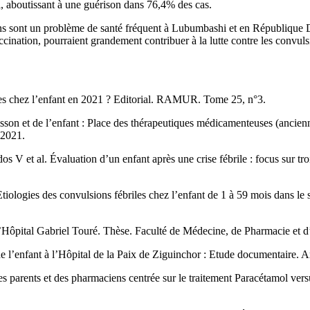
 aboutissant à une guérison dans 76,4% des cas.
 ans sont un problème de santé fréquent à Lubumbashi et en République
nation, pourraient grandement contribuer à la lutte contre les convulsio
es chez l’enfant en 2021 ? Editorial. RAMUR. Tome 25, n°3.
son et de l’enfant : Place des thérapeutiques médicamenteuses (ancienn
 2021.
 et al. Évaluation d’un enfant après une crise fébrile : focus sur tr
ologies des convulsions fébriles chez l’enfant de 1 à 59 mois dans le
 l’Hôpital Gabriel Touré. Thèse. Faculté de Médecine, de Pharmacie e
de l’enfant à l’Hôpital de la Paix de Ziguinchor : Etude documentaire. A
 parents et des pharmaciens centrée sur le traitement Paracétamol ve