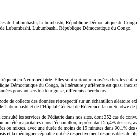
icales de Lubumbashi, Lubumbashi, République Démocratique du Congo
es de Lubumbashi, Lubumbashi, République Démocratique du Congo.
 fréquent en Neuropédiatrie. Elles sont surtout retrouvées chez les enfa
émocratique du Congo, la littérature y afférente est quasi-inexistante.
nnées pouvant servir à leur guise, différents chercheurs.
à mode de collecte des données rétrospectif sur un échantillon aléatoire 
res de Lubumbashi et de l’Hôpital Général de Référence Jason Sendwe d
onsulté les services de Pédiatrie dans nos sites, dont 352 cas de convuls
n ont été majoritaires dans l’échantillon, représentant 55,4% des cas, 
alisées ou mixtes, avec une durée de moins de 15 minutes dans 90,1% des
s et la méningoencéphalite ont été respectivement responsables de 56,5