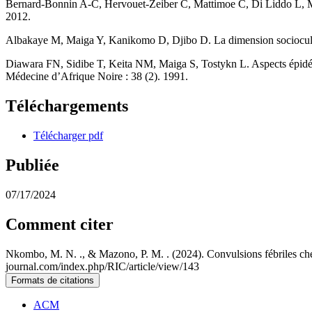
Bernard-Bonnin A-C, Hervouet-Zeiber C, Mattimoe C, Di Liddo L, Majo
2012.
Albakaye M, Maiga Y, Kanikomo D, Djibo D. La dimension socioculture
Diawara FN, Sidibe T, Keita NM, Maiga S, Tostykn L. Aspects épidémio
Médecine d’Afrique Noire : 38 (2). 1991.
Téléchargements
Télécharger pdf
Publiée
07/17/2024
Comment citer
Nkombo, M. N. ., & Mazono, P. M. . (2024). Convulsions fébriles chez
journal.com/index.php/RIC/article/view/143
Formats de citations
ACM