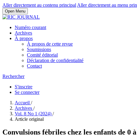
Aller directement au contenu principal
Aller directement au menu prin
Open Menu
Numéro courant
Archives
À propos
À propos de cette revue
Soumissions
Comité éditorial
Déclaration de confidentialité
Contact
Rechercher
S'inscrire
Se connecter
Accueil
/
Archives
/
Vol. 8 No 1 (2024)
/
Article original
Convulsions fébriles chez les enfants de 0 