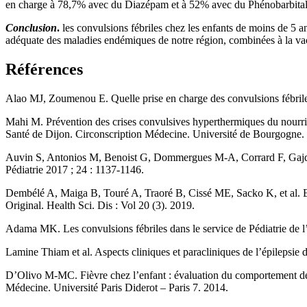
en charge à 78,7% avec du Diazépam et à 52% avec du Phénobarbital,
Conclusion
.
les convulsions fébriles chez les enfants de moins de 5
adéquate des maladies endémiques de notre région, combinées à la vacci
Références
Alao MJ, Zoumenou E. Quelle prise en charge des convulsions fébril
Mahi M. Prévention des crises convulsives hyperthermiques du nourris
Santé de Dijon. Circonscription Médecine. Université de Bourgogne.
Auvin S, Antonios M, Benoist G, Dommergues M-A, Corrard F, Gajdos V
Pédiatrie 2017 ; 24 : 1137-1146.
Dembélé A, Maiga B, Touré A, Traoré B, Cissé ME, Sacko K, et al. Eti
Original. Health Sci. Dis : Vol 20 (3). 2019.
Adama MK. Les convulsions fébriles dans le service de Pédiatrie de
Lamine Thiam et al. Aspects cliniques et paracliniques de l’épilepsie 
D’Olivo M-MC. Fièvre chez l’enfant : évaluation du comportement des
Médecine. Université Paris Diderot – Paris 7. 2014.