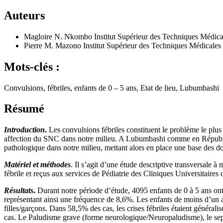
Auteurs
Magloire N. Nkombo
Institut Supérieur des Techniques Méd
Pierre M. Mazono
Institut Supérieur des Techniques Médical
Mots-clés :
Convulsions, fébriles, enfants de 0 – 5 ans, Etat de lieu, Lubumbashi
Résumé
Introduction
.
Les convulsions fébriles constituent le problème le plus
affection du SNC dans notre milieu. A Lubumbashi comme en République D
pathologique dans notre milieu, mettant alors en place une base des do
Matériel et méthodes
. Il s’agit d’une étude descriptive transversale 
fébrile et reçus aux services de Pédiatrie des Cliniques Universitai
Résultats
.
Durant notre période d’étude, 4095 enfants de 0 à 5 ans ont c
représentant ainsi une fréquence de 8,6%. Les enfants de moins d’un a
filles/garçons. Dans 58,5% des cas, les crises fébriles étaient génér
cas. Le Paludisme grave (forme neurologique/Neuropaludisme), le sepsi