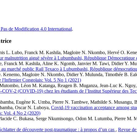
Pas de Modification 4.0 International
.
trice
s L. Lubo, Franck M. Kashila, Magloire N. Nkombo, Hervé O. Kenem
 pour malnutrition aiguë sévère à Lubumbashi, République Démocratiqu
 Franck M. Kashila, Aline K. Ngomb, Janvier M. Tawi, Didier Y. Mu
-19 au marché public Rail Texaco à Lubumbashi, République démocrati
O. Kenemo, Magloire N. Nkombo, Didier Y. Mulunda, Timothée B. Eal
 l'Infirmier Congolais: Vol. 5 No 1 (2021)
 Mutombo, Léon M. Katanga, Reagen B. Muganza, Jean-Luc K. Ngoy,
RAS-COV-2 (COVID-19) chez les étudiants de l’Institut Supérieur des 
amba, Eugène K. Umba, Pierre N. Tambwe, Mathilde S. Musangu, Blais
abamba, Oscar N. Luboya,
Covid-19 vaccination acceptance among stud
s: Vol. 4 No 2 (2020)
Placide C. Bukasa, Serge Nkumisongo, Odon M. Lutumba, Pierre M. 
chlatter de découverte post-traumatique : à propos d’un cas
,
Revue de 