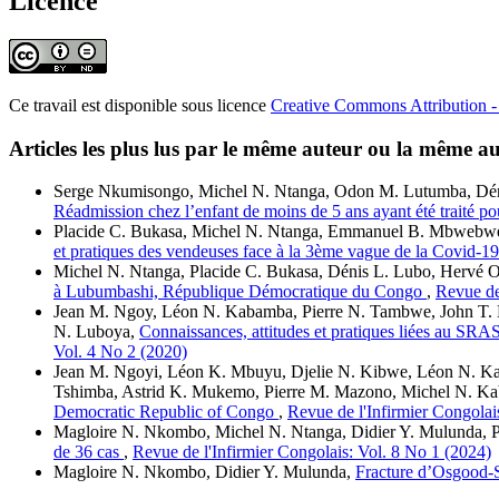
Licence
Ce travail est disponible sous licence
Creative Commons Attribution - 
Articles les plus lus par le même auteur ou la même au
Serge Nkumisongo, Michel N. Ntanga, Odon M. Lutumba, Déni
Réadmission chez l’enfant de moins de 5 ans ayant été traité
Placide C. Bukasa, Michel N. Ntanga, Emmanuel B. Mbwebwe,
et pratiques des vendeuses face à la 3ème vague de la Covid
Michel N. Ntanga, Placide C. Bukasa, Dénis L. Lubo, Hervé 
à Lubumbashi, République Démocratique du Congo
,
Revue de
Jean M. Ngoy, Léon N. Kabamba, Pierre N. Tambwe, John T.
N. Luboya,
Connaissances, attitudes et pratiques liées au S
Vol. 4 No 2 (2020)
Jean M. Ngoyi, Léon K. Mbuyu, Djelie N. Kibwe, Léon N. Kab
Tshimba, Astrid K. Mukemo, Pierre M. Mazono, Michel N. K
Democratic Republic of Congo
,
Revue de l'Infirmier Congolai
Magloire N. Nkombo, Michel N. Ntanga, Didier Y. Mulunda, 
de 36 cas
,
Revue de l'Infirmier Congolais: Vol. 8 No 1 (2024)
Magloire N. Nkombo, Didier Y. Mulunda,
Fracture d’Osgood-S