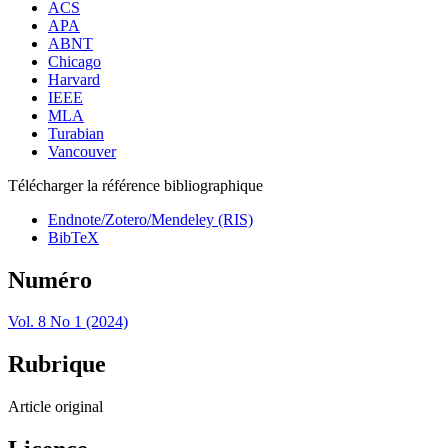
ACS
APA
ABNT
Chicago
Harvard
IEEE
MLA
Turabian
Vancouver
Télécharger la référence bibliographique
Endnote/Zotero/Mendeley (RIS)
BibTeX
Numéro
Vol. 8 No 1 (2024)
Rubrique
Article original