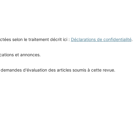
tées selon le traitement décrit ici :
Déclarations de confidentialité
.
ications et annonces.
te que l'on me contacte pour des demandes d'évaluation des articles soumis à cette revue.