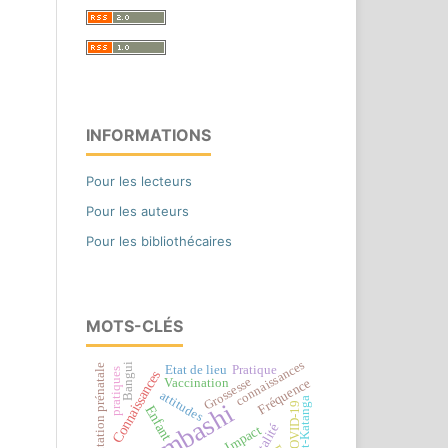
INFORMATIONS
Pour les lecteurs
Pour les auteurs
Pour les bibliothécaires
MOTS-CLÉS
connaissances
Bangui
Consultation prénatale
Etat de lieu
Pratique
pratiques
Connaissances
Grossesse
Fréquence
Vaccination
attitudes
Haut-Katanga
Lubumbashi
COVID-19
Enfant
Mortalité
Impact