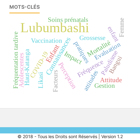
MOTS-CLÉS
Soins prénatals
Femme
Lubumbashi
enfant
Fréquentation tardive
Grossesse
Connaissances
Vaccination
Mortalité
pratiques
Evaluation
Enfant
Haut-Katanga
Paludisme
Impact
COVID-19
Adolescentes
Bangui
Fréquence
Perception
attitudes
Facteurs
Likasi
Attitude
Gestion
© 2018 - Tous les Droits sont Réservés | Version 1.2