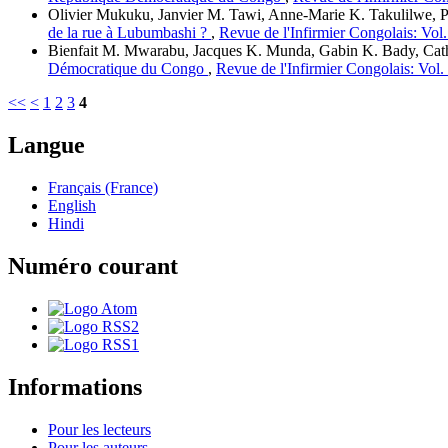
Olivier Mukuku, Janvier M. Tawi, Anne-Marie K. Takulilwe,
de la rue à Lubumbashi ?
,
Revue de l'Infirmier Congolais: Vo
Bienfait M. Mwarabu, Jacques K. Munda, Gabin K. Bady, Cath
Démocratique du Congo
,
Revue de l'Infirmier Congolais: Vol.
<<
<
1
2
3
4
Langue
Français (France)
English
Hindi
Numéro courant
Informations
Pour les lecteurs
Pour les auteurs