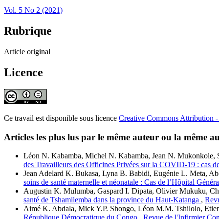
Vol. 5 No 2 (2021)
Rubrique
Article original
Licence
Ce travail est disponible sous licence
Creative Commons Attribution - 
Articles les plus lus par le même auteur ou la même au
Léon N. Kabamba, Michel N. Kabamba, Jean N. Mukonkole, 
des Travailleurs des Officines Privées sur la COVID-19 : ca
Jean Adelard K. Bukasa, Lyna B. Babidi, Eugénie L. Meta, A
soins de santé maternelle et néonatale : Cas de l’Hôpital Gé
Augustin K. Mulumba, Gaspard I. Dipata, Olivier Mukuku, C
santé de Tshamilemba dans la province du Haut-Katanga
,
Revu
Aimé K. Abdala, Mick Y.P. Shongo, Léon M.M. Tshilolo, Eti
République Démocratique du Congo
,
Revue de l'Infirmier Con