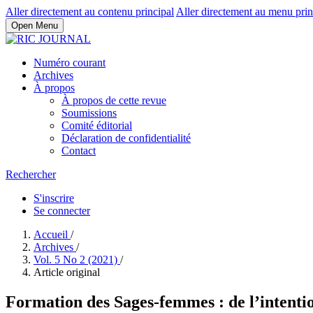
Aller directement au contenu principal
Aller directement au menu prin
Open Menu
Numéro courant
Archives
À propos
À propos de cette revue
Soumissions
Comité éditorial
Déclaration de confidentialité
Contact
Rechercher
S'inscrire
Se connecter
Accueil
/
Archives
/
Vol. 5 No 2 (2021)
/
Article original
Formation des Sages-femmes : de l’intenti