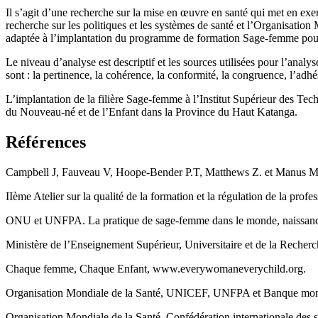
Il s’agit d’une recherche sur la mise en œuvre en santé qui met en exe
recherche sur les politiques et les systèmes de santé et l’Organisation
adaptée à l’implantation du programme de formation Sage-femme pour c
Le niveau d’analyse est descriptif et les sources utilisées pour l’analy
sont : la pertinence, la cohérence, la conformité, la congruence, l’adh
L’implantation de la filière Sage-femme à l’Institut Supérieur des Tec
du Nouveau-né et de l’Enfant dans la Province du Haut Katanga.
Références
Campbell J, Fauveau V, Hoope-Bender P.T, Matthews Z. et Manus M.J.
IIème Atelier sur la qualité de la formation et la régulation de la pro
ONU et UNFPA. La pratique de sage-femme dans le monde, naissances
Ministère de l’Enseignement Supérieur, Universitaire et de la Rec
Chaque femme, Chaque Enfant, www.everywomaneverychild.org.
Organisation Mondiale de la Santé, UNICEF, UNFPA et Banque mondi
Organisation Mondiale de la Santé. Confédération internationale des 