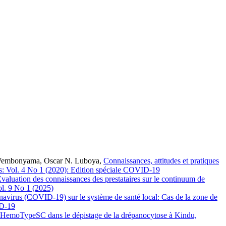
 Wembonyama, Oscar N. Luboya,
Connaissances, attitudes et pratiques
is: Vol. 4 No 1 (2020): Edition spéciale COVID-19
valuation des connaissances des prestataires sur le continuum de
ol. 9 No 1 (2025)
navirus (COVID-19) sur le système de santé local: Cas de la zone de
ID-19
 HemoTypeSC dans le dépistage de la drépanocytose à Kindu,