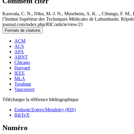
Comment citer
Kaswala, C. N., Diku, M.-J. N., Musehenu, A. K. ., Cibangu, F. M., 
l’Institut Supérieur des Techniques Médicales de Lubumbashi. Rép
journal.com/index.php/RIC/article/view/21
Formats de citations
ACM
ACS
APA
ABNT
Chicago
Harvard
IEEE
MLA
Turabian
Vancouver
Télécharger la référence bibliographique
Endnote/Zotero/Mendeley (RIS)
BibTeX
Numéro