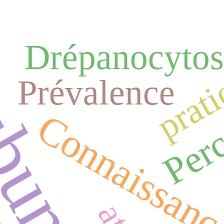
Drépanocytos
prat
Prévalence
Perc
Connaissanc