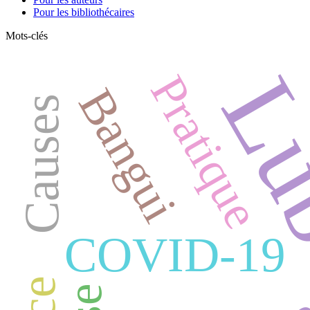
Pour les bibliothécaires
Mots-clés
Pratique
Bangui
Causes
COVID-19