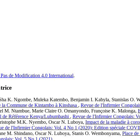
Pas de Modification 4.0 International
.
trice
Sha K. Ngombe, Muleka Katembo, Benjamin I. Kabyla, Stanislas O.
s de la Commune de Kintambo à Kinshasa
,
Revue de l'Infirmier Congola
bel M. Ntambue, Marie Claire O. Omanyondo, Françoise K. Malonga,
E
néral de Référence Kenya/Lubumbashi
,
Revue de l'Infirmier Congolais: V
hristophe M.K. Nyembo, Oscar N. Luboya,
Impact de la maladie à coro
e de l'Infirmier Congolais: Vol. 4 No 1 (2020): Edition spéciale COV
enne M. Shindano, Oscar N. Luboya, Stanis O. Wembonyama,
Place de
golais: Vol. 5 No 1 (2021)