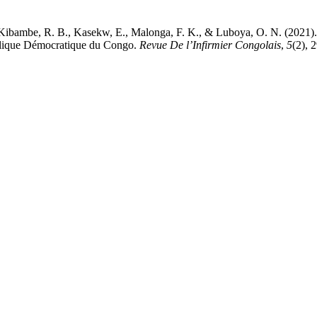
Kibambe, R. B., Kasekw, E., Malonga, F. K., & Luboya, O. N. (2021). 
ublique Démocratique du Congo.
Revue De l’Infirmier Congolais
,
5
(2), 