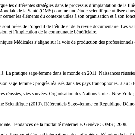
rgue les différentes stratégies dans le processus d’implantation de la 
 Mondiale de la Santé (OMS) comme une étude scientifique utilisée dans la
erner les éléments du contexte utiles à son organisation et à son fon
se sont tirées de l’objectif de l’étude et de la revue documentaire. Les va
ésion et l’implication de la communauté bénéficiaire.
hniques Médicales s’aligne sur la voie de production des professionnels 
 La pratique sage-femme dans le monde en 2011. Naissances réussies,
fession sage-femme : progrès réalisés dans les pays francophones. 3 au 5 
 réussies, vies sauvées. Organisation des Nations Unies. New York ;
herche Scientifique (2013), Référentiels Sage–femme en République D
ale. Tendances de la mortalité maternelle. Genève : OMS ; 2008.
sages-femmes et Conseil international des infirmières. Réunion de la T