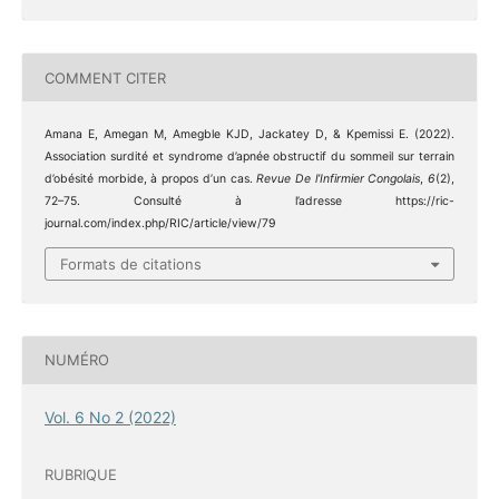
COMMENT CITER
Amana E, Amegan M, Amegble KJD, Jackatey D, & Kpemissi E. (2022).
Association surdité et syndrome d’apnée obstructif du sommeil sur terrain
d’obésité morbide, à propos d’un cas.
Revue De l’Infirmier Congolais
,
6
(2),
72–75. Consulté à l’adresse https://ric-
journal.com/index.php/RIC/article/view/79
Formats de citations
NUMÉRO
Vol. 6 No 2 (2022)
RUBRIQUE