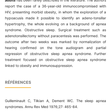
adults
has been rarely described in the literature. The authors
report the case of a 36-year-old immunocompromised with
HIV, presenting morbid obesity, in whom the exploration of a
hypoacusis made it possible to identify an adeno-tonsillar
hypertrophy, the whole evolving on a background of apnea
syndrome. Obstructive sleep. Surgical treatment such as
adenotonsillectomy without paracentesis was performed. The
outcome after two weeks was marked by normalization of
hearing confirmed on the tone audiogram and partial
regression of obstructive sleep apnea syndrome. Further
treatment focused on obstructive sleep apnea syndrome
linked to obesity and immunosuppression.
RÉFÉRENCES
Guilleminault C, Tilkian A, Dement WC. The sleep apnea
syndromes. Annu Rev Med 1976;27: 465-84.