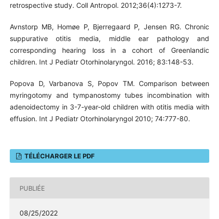
retrospective study. Coll Antropol. 2012;36(4):1273-7.
Avnstorp MB, Homøe P, Bjerregaard P, Jensen RG. Chronic
suppurative otitis media, middle ear pathology and
corresponding hearing loss in a cohort of Greenlandic
children. Int J Pediatr Otorhinolaryngol. 2016; 83:148-53.
Popova D, Varbanova S, Popov TM. Comparison between
myringotomy and tympanostomy tubes incombination with
adenoidectomy in 3-7-year-old children with otitis media with
effusion. Int J Pediatr Otorhinolaryngol 2010; 74:777-80.
TÉLÉCHARGER LE PDF
PUBLIÉE
08/25/2022