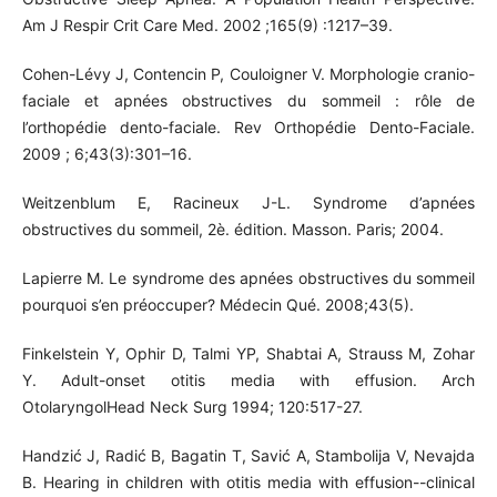
Am J Respir Crit Care Med. 2002 ;165(9) :1217–39.
Cohen-Lévy J, Contencin P, Couloigner V. Morphologie cranio-
faciale et apnées obstructives du sommeil : rôle de
l’orthopédie dento-faciale. Rev Orthopédie Dento-Faciale.
2009 ; 6;43(3):301–16.
Weitzenblum E, Racineux J-L. Syndrome d’apnées
obstructives du sommeil, 2è. édition. Masson. Paris; 2004.
Lapierre M. Le syndrome des apnées obstructives du sommeil
pourquoi s’en préoccuper? Médecin Qué. 2008;43(5).
Finkelstein Y, Ophir D, Talmi YP, Shabtai A, Strauss M, Zohar
Y. Adult-onset otitis media with effusion. Arch
OtolaryngolHead Neck Surg 1994; 120:517-27.
Handzić J, Radić B, Bagatin T, Savić A, Stambolija V, Nevajda
B. Hearing in children with otitis media with effusion--clinical