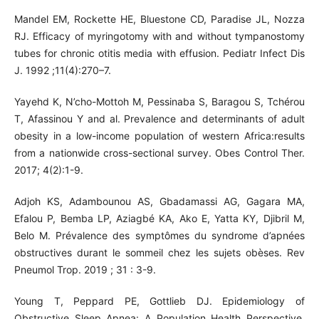
Mandel EM, Rockette HE, Bluestone CD, Paradise JL, Nozza
RJ. Efficacy of myringotomy with and without tympanostomy
tubes for chronic otitis media with effusion. Pediatr Infect Dis
J. 1992 ;11(4):270–7.
Yayehd K, N’cho-Mottoh M, Pessinaba S, Baragou S, Tchérou
T, Afassinou Y and al. Prevalence and determinants of adult
obesity in a low-income population of western Africa:results
from a nationwide cross-sectional survey. Obes Control Ther.
2017; 4(2):1-9.
Adjoh KS, Adambounou AS, Gbadamassi AG, Gagara MA,
Efalou P, Bemba LP, Aziagbé KA, Ako E, Yatta KY, Djibril M,
Belo M. Prévalence des symptômes du syndrome d’apnées
obstructives durant le sommeil chez les sujets obèses. Rev
Pneumol Trop. 2019 ; 31 : 3-9.
Young T, Peppard PE, Gottlieb DJ. Epidemiology of
Obstructive Sleep Apnea: A Population Health Perspective.