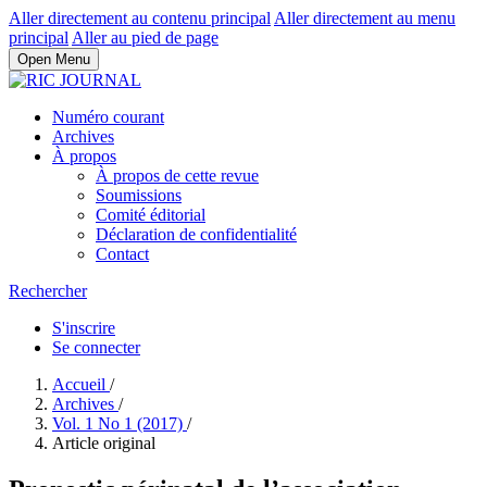
Aller directement au contenu principal
Aller directement au menu
principal
Aller au pied de page
Open Menu
Numéro courant
Archives
À propos
À propos de cette revue
Soumissions
Comité éditorial
Déclaration de confidentialité
Contact
Rechercher
S'inscrire
Se connecter
Accueil
/
Archives
/
Vol. 1 No 1 (2017)
/
Article original