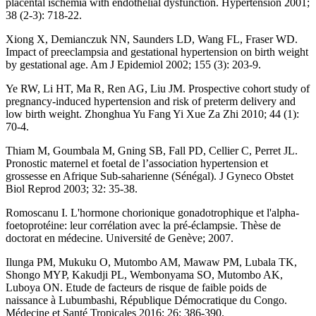
placental ischemia with endothelial dysfunction. Hypertension 2001;
38 (2-3): 718-22.
Xiong X, Demianczuk NN, Saunders LD, Wang FL, Fraser WD.
Impact of preeclampsia and gestational hypertension on birth weight
by gestational age. Am J Epidemiol 2002; 155 (3): 203-9.
Ye RW, Li HT, Ma R, Ren AG, Liu JM. Prospective cohort study of
pregnancy-induced hypertension and risk of preterm delivery and
low birth weight. Zhonghua Yu Fang Yi Xue Za Zhi 2010; 44 (1):
70-4.
Thiam M, Goumbala M, Gning SB, Fall PD, Cellier C, Perret JL.
Pronostic maternel et foetal de l’association hypertension et
grossesse en Afrique Sub-saharienne (Sénégal). J Gyneco Obstet
Biol Reprod 2003; 32: 35-38.
Romoscanu I. L'hormone chorionique gonadotrophique et l'alpha-
foetoprotéine: leur corrélation avec la pré-éclampsie. Thèse de
doctorat en médecine. Université de Genève; 2007.
Ilunga PM, Mukuku O, Mutombo AM, Mawaw PM, Lubala TK,
Shongo MYP, Kakudji PL, Wembonyama SO, Mutombo AK,
Luboya ON. Etude de facteurs de risque de faible poids de
naissance à Lubumbashi, République Démocratique du Congo.
Médecine et Santé Tropicales 2016; 26: 386-390.