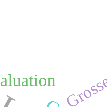
Gross
9
aluation