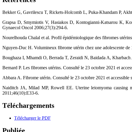
Bekker G, Gavrilescu T, Rickets-Holcomb L, Puka-Khandam P, Akhtar 
Grapsa D, Smymiotis V, Hasiakos D, Kontogianni-Katsarou K, Kondi-P
Gynaecol Oncol 2006;27(3):294-6.
Nourelhouda Chalal et al. Profil épidémiologique des fibromes utérin
Nguyen-Duc H. Volumineux fibrome utérin chez une adolescente de 1
Boughaza I, Mhamdi O, Berrada T, Zeraidi N, Baidada A, Kharbach A. F
Bernard P. Les fibromes utérins. Consulté le 23 octobre 2021 et access
Abbara A. Fibrome utérin. Consulté le 23 octobre 2021 et accessible 
Naiditch JA, Milad MP, Rowell EE. Uterine leiomyoma causing meno
2011;46(10):E33-6.
Téléchargements
Télécharger le PDF
Publiée