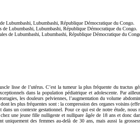
es de Lubumbashi, Lubumbashi, République Démocratique du Congo.
ales de Lubumbashi, Lubumbashi, République Démocratique du Congo.
icales de Lubumbashi, Lubumbashi, République Démocratique du Cong
cle lisse de l’utérus. C’est la tumeur la plus fréquente du tractus 
exceptionnels dans la population pédiatrique et adolescente. Par aille
étrorragies, les douleurs pelviennes, l’augmentation du volume abdomin
nt les plus fréquentes sont : la compression des organes voisins (effet de 
nt dans un contexte gestationnel. Pour ce qui est de notre étude, nou
hez une jeune fille nulligeste et nullipare âgée de 18 ans et donc da
ant uniquement des femmes au-delà de 30 ans, mais aussi la grossess