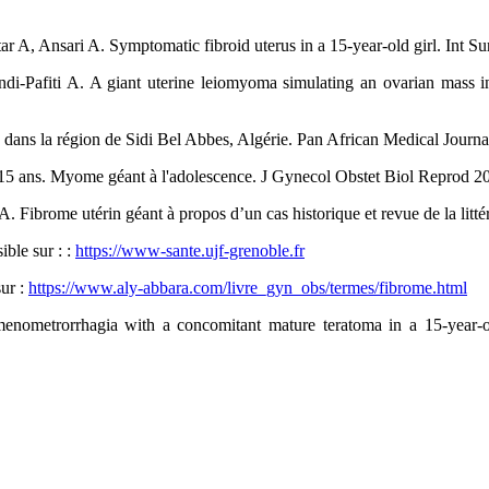
A, Ansari A. Symptomatic fibroid uterus in a 15-year-old girl. Int Su
afiti A. A giant uterine leiomyoma simulating an ovarian mass in a 
s dans la région de Sidi Bel Abbes, Algérie. Pan African Medical Journa
5 ans. Myome géant à l'adolescence. J Gynecol Obstet Biol Reprod 20
ibrome utérin géant à propos d’un cas historique et revue de la litté
ible sur : :
https://www-sante.ujf-grenoble.fr
sur :
https://www.aly-abbara.com/livre_gyn_obs/termes/fibrome.html
metrorrhagia with a concomitant mature teratoma in a 15-year-old c