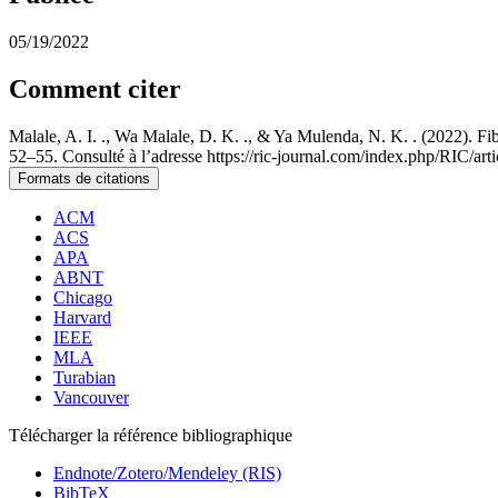
05/19/2022
Comment citer
Malale, A. I. ., Wa Malale, D. K. ., & Ya Mulenda, N. K. . (2022). F
52–55. Consulté à l’adresse https://ric-journal.com/index.php/RIC/art
Formats de citations
ACM
ACS
APA
ABNT
Chicago
Harvard
IEEE
MLA
Turabian
Vancouver
Télécharger la référence bibliographique
Endnote/Zotero/Mendeley (RIS)
BibTeX