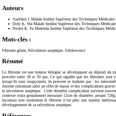
Auteurs
Aurélien I. Malale
Institut Supérieur des Techniques Médical
Doty K. Wa Malale
Institut Supérieur des Techniques Médic
Nestor K. Ya Mulenda
Institut Supérieur des Techniques Méd
Mots-clés :
Fibrome géant, Nécrobiose aseptique, Adolescence
Résumé
Le fibrome est une tumeur bénigne se développant au dépend du mus
procréer entre 30 et 50 ans. Ce qui signifie que les fibromes sont 
lorsqu’ils sont soupçonnés, ils peuvent se traduire par : les ménom
énorme entrainant ainsi un effet de masse et des complications graves do
la nécrobiose aseptique. Cette dernière complication survient souve
contexte extra gestationnel mesurant 12cm de diamètre, pesant 720g c
inconnus non seulement le fibrome n’est plus une tumeur intéress
développement de sa nécrobiose aseptique.
Références