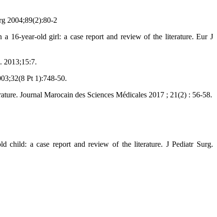
rg 2004;89(2):80-2
16-year-old girl: a case report and review of the literature. Eur J
. 2013;15:7.
03;32(8 Pt 1):748-50.
rature. Journal Marocain des Sciences Médicales 2017 ; 21(2) : 56-58.
hild: a case report and review of the literature. J Pediatr Surg.