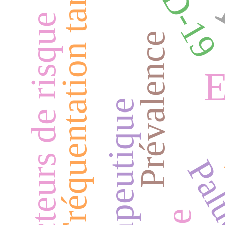
Fréquentation tardive
Facteurs de risque
Prévalence
E
thérapeutique