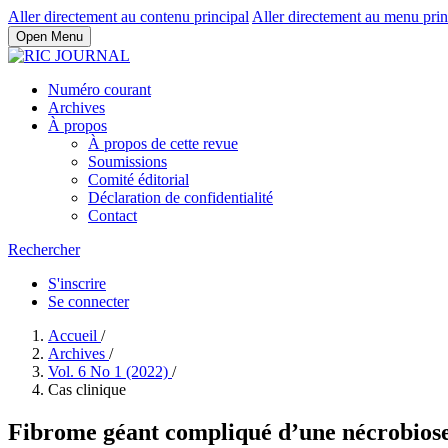
Aller directement au contenu principal
Aller directement au menu prin
Open Menu
Numéro courant
Archives
À propos
À propos de cette revue
Soumissions
Comité éditorial
Déclaration de confidentialité
Contact
Rechercher
S'inscrire
Se connecter
Accueil
/
Archives
/
Vol. 6 No 1 (2022)
/
Cas clinique
Fibrome géant compliqué d’une nécrobiose 