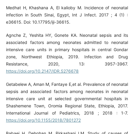
Medhat H, Khashana A, El kalioby M. Incidence of neonatal
infection in South Sinai, Egypt, Int J Infect. 2017 ; 4 (1) :
e36615. Doi: 10.17795/iji-36615.
Agnche Z, Yeshita HY, Gonete KA. Neonatal sepsis and its
associated factors among neonates admitted to neonatal
intensive care units in primary hospitals in central Gondar
zone, Northwest Ethiopia, 2019. Infection and Drug
Resistance, 2020, 13: 3957-3967.
https://doi.org/10.2147/IDR.S276678
Getabelew A, Aman M, Fantaye E,et al. Prevalence of neonatal
sepsis and associated factors among neonates in neonatal
intensive care unit at selected governmental hospitals in
Shashemene Town, Oromia Regional State, Ethiopia, 2017.
International Journal of Pediatrics, 2018 ; 2018 : 1-7.
https://doi.org/10.1155/2018/7801272
Babaei H, Dehghan M, Pirkashani LM. Study of causes of