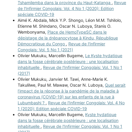
Tshamilemba dans la province du Haut-Katanga
,
Revue
de l'Infirmier Congolais: Vol. 4 No 1 (2020): Edition
spéciale COVID-19
Aimé K. Abdala, Mick Y.P. Shongo, Léon M.M. Tshilolo,
Etienne M. Shindano, Oscar N. Luboya, Stanis O.
Wembonyama,
Place de HemoTypeSC dans le
dépistage de la drépanocytose à Kindu, République
Démocratique du Congo
,
Revue de l'Infirmier
Congolais: Vol. 5 No 1 (2021)
Olivier Mukuku, Marcellin Bugeme,
Le Kyste hydatique
dans la fosse cérébrale postérieure : une localisation
inhabituelle
,
Revue de l'Infirmier Congolais: Vol. 1 No 1
(2017)
Olivier Mukuku, Janvier M. Tawi, Anne-Marie K.
Takulilwe, Paul M. Mawaw, Oscar N. Luboya,
Quel serait
l’impact de la réponse à la pandémie de la maladie à
coronavirus (COVID-19) sur les enfants de la rue à
Lubumbashi ?
,
Revue de l'Infirmier Congolais: Vol. 4 No
1 (2020): Edition spéciale COVID-19
Olivier Mukuku, Marcellin Bugeme,
Kyste hydatique
dans la fosse cérébrale postérieure : une localisation
inhabituelle
,
Revue de l'Infirmier Congolais: Vol. 1 No 1