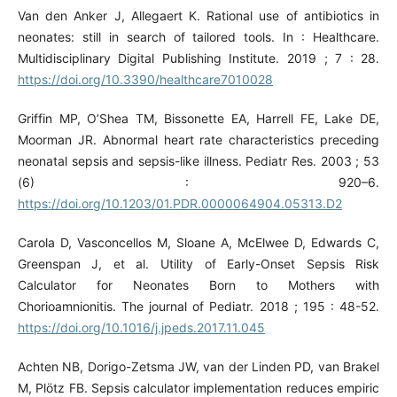
Van den Anker J, Allegaert K. Rational use of antibiotics in
neonates: still in search of tailored tools. In : Healthcare.
Multidisciplinary Digital Publishing Institute. 2019 ; 7 : 28.
https://doi.org/10.3390/healthcare7010028
Griffin MP, O’Shea TM, Bissonette EA, Harrell FE, Lake DE,
Moorman JR. Abnormal heart rate characteristics preceding
neonatal sepsis and sepsis-like illness. Pediatr Res. 2003 ; 53
(6) : 920–6.
https://doi.org/10.1203/01.PDR.0000064904.05313.D2
Carola D, Vasconcellos M, Sloane A, McElwee D, Edwards C,
Greenspan J, et al. Utility of Early-Onset Sepsis Risk
Calculator for Neonates Born to Mothers with
Chorioamnionitis. The journal of Pediatr. 2018 ; 195 : 48-52.
https://doi.org/10.1016/j.jpeds.2017.11.045
Achten NB, Dorigo-Zetsma JW, van der Linden PD, van Brakel
M, Plötz FB. Sepsis calculator implementation reduces empiric