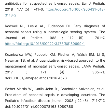
antibiotics for suspected early-onset sepsis. Eur J Pediatr.
2018 ; 177 (5) : 741–6.
https://doi.org/10.1007/s00431-018-
3113-2
Rodwell RL, Leslie AL, Tudehope DI. Early diagnosis of
neonatal sepsis using a hematologic scoring system. The
Journal of Pediatr. 1988 ; 112 (5) : 761–7.
https://doi.org/10.1016/S0022-3476(88)80699-1
Kuzniewicz MW, Puopolo KM, Fischer A, Walsh EM, Li S,
Newman TB, et al. A quantitative, risk-based approach to the
management of neonatal early-onset sepsis. JAMA Pediatr.
2017 ; 171 (4) : 365–71.
doi:10.1001/jamapediatrics.2016.4678
Weber Martin W., Carlin John B., Gatchalian Salvacion, et al.
Predictors of neonatal sepsis in developing countries. The
Pediatric infectious disease journal. 2003 ; 22 (8) : 711-717.
doi: 10.1097/01.inf.0000078163.80807.88