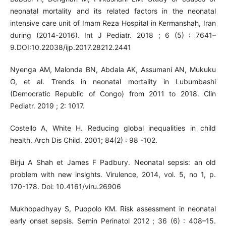
neonatal mortality and its related factors in the neonatal
intensive care unit of Imam Reza Hospital in Kermanshah, Iran
during (2014-2016). Int J Pediatr. 2018 ; 6 (5) : 7641–
9.DOI:10.22038/ijp.2017.28212.2441
Nyenga AM, Malonda BN, Abdala AK, Assumani AN, Mukuku
O, et al. Trends in neonatal mortality in Lubumbashi
(Democratic Republic of Congo) from 2011 to 2018. Clin
Pediatr. 2019 ; 2: 1017.
Costello A, White H. Reducing global inequalities in child
health. Arch Dis Child. 2001; 84(2) : 98 -102.
Birju A Shah et James F Padbury. Neonatal sepsis: an old
problem with new insights. Virulence, 2014, vol. 5, no 1, p.
170-178. Doi: 10.4161/viru.26906
Mukhopadhyay S, Puopolo KM. Risk assessment in neonatal
early onset sepsis. Semin Perinatol 2012 ; 36 (6) : 408–15.