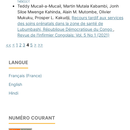
(2017)
Teddy Mucail-a-Mucail, Martin Mutala Kabambi, Jonh
Siloe Mwenge Kahinda, Alain M. Mutombe, Olivier
Mukuku, Prosper L. Kakudji,
Recours tardif aux services
des soins prénatals dans la zone de santé de
Lubumbashi, République Démocratique du Congo
,
Revue de l'Infirmier Congolais: Vol. 5 No 1 (2021)
<<
<
1
2
3
4
5
>
>>
LANGUE
Français (France)
English
Hindi
NUMÉRO COURANT