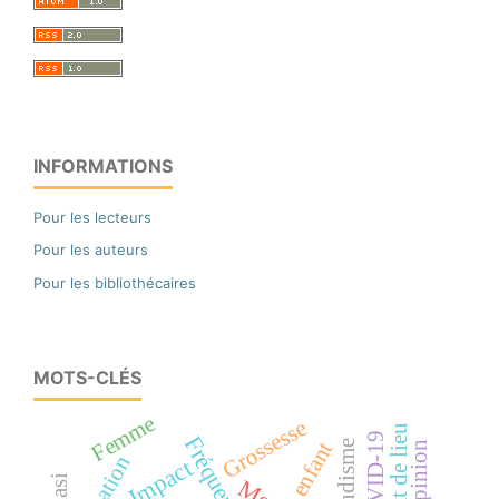
INFORMATIONS
Pour les lecteurs
Pour les auteurs
Pour les bibliothécaires
MOTS-CLÉS
Femme
Grossesse
Etat de lieu
COVID-19
Fréquence
enfant
Paludisme
Opinion
Impact