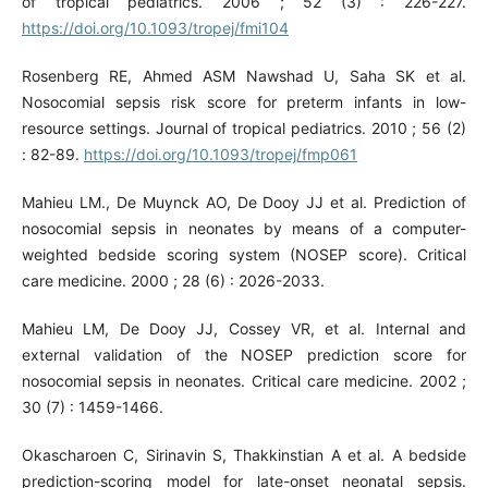
of tropical pediatrics. 2006 ; 52 (3) : 226-227.
https://doi.org/10.1093/tropej/fmi104
Rosenberg RE, Ahmed ASM Nawshad U, Saha SK et al.
Nosocomial sepsis risk score for preterm infants in low-
resource settings. Journal of tropical pediatrics. 2010 ; 56 (2)
: 82-89.
https://doi.org/10.1093/tropej/fmp061
Mahieu LM., De Muynck AO, De Dooy JJ et al. Prediction of
nosocomial sepsis in neonates by means of a computer-
weighted bedside scoring system (NOSEP score). Critical
care medicine. 2000 ; 28 (6) : 2026-2033.
Mahieu LM, De Dooy JJ, Cossey VR, et al. Internal and
external validation of the NOSEP prediction score for
nosocomial sepsis in neonates. Critical care medicine. 2002 ;
30 (7) : 1459-1466.
Okascharoen C, Sirinavin S, Thakkinstian A et al. A bedside
prediction-scoring model for late-onset neonatal sepsis.