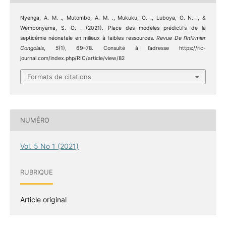
Nyenga, A. M. ., Mutombo, A. M. ., Mukuku, O. ., Luboya, O. N. ., &
Wembonyama, S. O. . (2021). Place des modèles prédictifs de la
septicémie néonatale en milieux à faibles ressources.
Revue De l’Infirmier
Congolais
,
5
(1), 69–78. Consulté à l’adresse https://ric-
journal.com/index.php/RIC/article/view/82
Formats de citations
NUMÉRO
Vol. 5 No 1 (2021)
RUBRIQUE
Article original