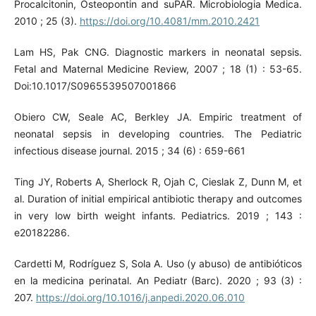
Procalcitonin, Osteopontin and suPAR. Microbiologia Medica.
2010 ; 25 (3).
https://doi.org/10.4081/mm.2010.2421
Lam HS, Pak CNG. Diagnostic markers in neonatal sepsis.
Fetal and Maternal Medicine Review, 2007 ; 18 (1) : 53-65.
Doi:10.1017/S0965539507001866
Obiero CW, Seale AC, Berkley JA. Empiric treatment of
neonatal sepsis in developing countries. The Pediatric
infectious disease journal. 2015 ; 34 (6) : 659-661
Ting JY, Roberts A, Sherlock R, Ojah C, Cieslak Z, Dunn M, et
al. Duration of initial empirical antibiotic therapy and outcomes
in very low birth weight infants. Pediatrics. 2019 ; 143 :
e20182286.
Cardetti M, Rodríguez S, Sola A. Uso (y abuso) de antibióticos
en la medicina perinatal. An Pediatr (Barc). 2020 ; 93 (3) :
207.
https://doi.org/10.1016/j.anpedi.2020.06.010