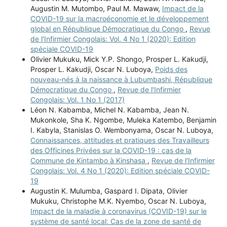
Augustin M. Mutombo, Paul M. Mawaw,
Impact de la
COVID-19 sur la macroéconomie et le développement
global en République Démocratique du Congo
,
Revue
de l'Infirmier Congolais: Vol. 4 No 1 (2020): Edition
spéciale COVID-19
Olivier Mukuku, Mick Y.P. Shongo, Prosper L. Kakudji,
Prosper L. Kakudji, Oscar N. Luboya,
Poids des
nouveau-nés à la naissance à Lubumbashi, République
Démocratique du Congo
,
Revue de l'Infirmier
Congolais: Vol. 1 No 1 (2017)
Léon N. Kabamba, Michel N. Kabamba, Jean N.
Mukonkole, Sha K. Ngombe, Muleka Katembo, Benjamin
I. Kabyla, Stanislas O. Wembonyama, Oscar N. Luboya,
Connaissances, attitudes et pratiques des Travailleurs
des Officines Privées sur la COVID-19 : cas de la
Commune de Kintambo à Kinshasa
,
Revue de l'Infirmier
Congolais: Vol. 4 No 1 (2020): Edition spéciale COVID-
19
Augustin K. Mulumba, Gaspard I. Dipata, Olivier
Mukuku, Christophe M.K. Nyembo, Oscar N. Luboya,
Impact de la maladie à coronavirus (COVID-19) sur le
système de santé local: Cas de la zone de santé de