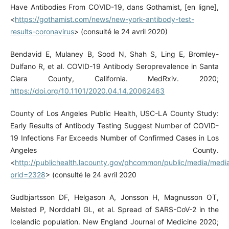
Have Antibodies From COVID-19, dans Gothamist, [en ligne],
<
https://gothamist.com/news/new-york-antibody-test-
results-coronavirus
> (consulté le 24 avril 2020)
Bendavid E, Mulaney B, Sood N, Shah S, Ling E, Bromley-
Dulfano R, et al. COVID-19 Antibody Seroprevalence in Santa
Clara County, California. MedRxiv. 2020;
https://doi.org/10.1101/2020.04.14.20062463
County of Los Angeles Public Health, USC-LA County Study:
Early Results of Antibody Testing Suggest Number of COVID-
19 Infections Far Exceeds Number of Confirmed Cases in Los
Angeles County.
<
http://publichealth.lacounty.gov/phcommon/public/media/medi
prid=2328
> (consulté le 24 avril 2020
Gudbjartsson DF, Helgason A, Jonsson H, Magnusson OT,
Melsted P, Norddahl GL, et al. Spread of SARS-CoV-2 in the
Icelandic population. New England Journal of Medicine 2020;