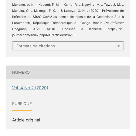
Mukemo, A. K. ., Kapend, F. M. ., Kamb, R. ., Ngoyi, J. M. ., Tawi, J. M. .,
Mukuku, O. ., Malonga, F. K. ., & Luboya, O. N. . (2020). Prévalence de
l’infection au SRAS-CoV-2 au centre de riposte de la Gécamines-Sud à
Lubumbashi, République Démocratique du Congo.
Revue De l’Infirmier
Congolais
,
4
(2), 13–16. Consulté à l’adresse https://ric-
journal.com/index.php/RIC/article/view/93
Formats de citations
NUMÉRO
Vol. 4 No 2 (2020)
RUBRIQUE
Article original