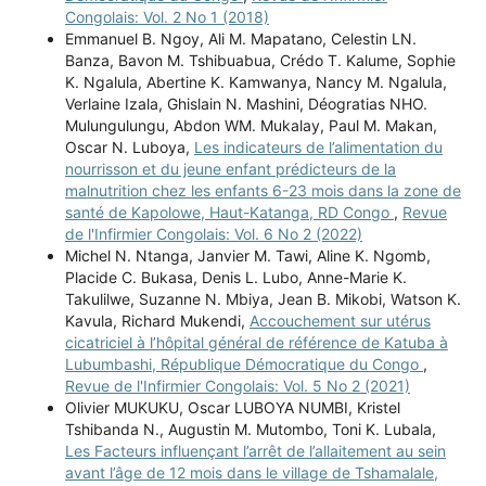
Congolais: Vol. 2 No 1 (2018)
Emmanuel B. Ngoy, Ali M. Mapatano, Celestin LN.
Banza, Bavon M. Tshibuabua, Crédo T. Kalume, Sophie
K. Ngalula, Abertine K. Kamwanya, Nancy M. Ngalula,
Verlaine Izala, Ghislain N. Mashini, Déogratias NHO.
Mulungulungu, Abdon WM. Mukalay, Paul M. Makan,
Oscar N. Luboya,
Les indicateurs de l’alimentation du
nourrisson et du jeune enfant prédicteurs de la
malnutrition chez les enfants 6-23 mois dans la zone de
santé de Kapolowe, Haut-Katanga, RD Congo
,
Revue
de l'Infirmier Congolais: Vol. 6 No 2 (2022)
Michel N. Ntanga, Janvier M. Tawi, Aline K. Ngomb,
Placide C. Bukasa, Denis L. Lubo, Anne-Marie K.
Takulilwe, Suzanne N. Mbiya, Jean B. Mikobi, Watson K.
Kavula, Richard Mukendi,
Accouchement sur utérus
cicatriciel à l’hôpital général de référence de Katuba à
Lubumbashi, République Démocratique du Congo
,
Revue de l'Infirmier Congolais: Vol. 5 No 2 (2021)
Olivier MUKUKU, Oscar LUBOYA NUMBI, Kristel
Tshibanda N., Augustin M. Mutombo, Toni K. Lubala,
Les Facteurs influençant l’arrêt de l’allaitement au sein
avant l’âge de 12 mois dans le village de Tshamalale,