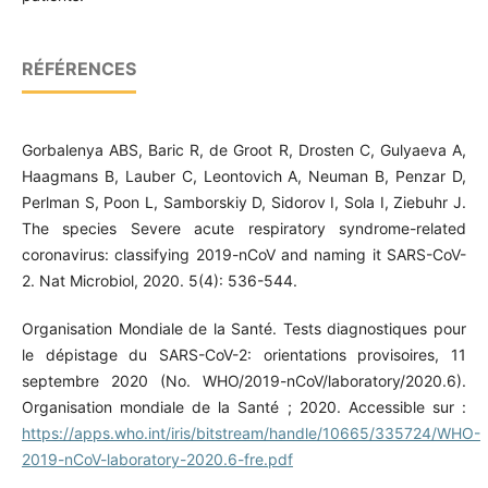
RÉFÉRENCES
Gorbalenya ABS, Baric R, de Groot R, Drosten C, Gulyaeva A,
Haagmans B, Lauber C, Leontovich A, Neuman B, Penzar D,
Perlman S, Poon L, Samborskiy D, Sidorov I, Sola I, Ziebuhr J.
The species Severe acute respiratory syndrome-related
coronavirus: classifying 2019-nCoV and naming it SARS-CoV-
2. Nat Microbiol, 2020. 5(4): 536-544.
Organisation Mondiale de la Santé. Tests diagnostiques pour
le dépistage du SARS-CoV-2: orientations provisoires, 11
septembre 2020 (No. WHO/2019-nCoV/laboratory/2020.6).
Organisation mondiale de la Santé ; 2020. Accessible sur :
https://apps.who.int/iris/bitstream/handle/10665/335724/WHO-
2019-nCoV-laboratory-2020.6-fre.pdf