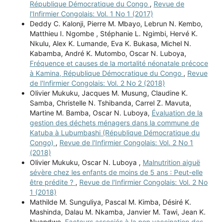
République Démocratique du Congo
,
Revue de
l'Infirmier Congolais: Vol. 1 No 1 (2017)
Deddy C. Kalonji, Pierre M. Mbayo, Lebrun N. Kembo,
Matthieu I. Ngombe , Stéphanie L. Ngimbi, Hervé K.
Nkulu, Alex K. Lumande, Eva K. Bukasa, Michel N.
Kabamba, André K. Mutombo, Oscar N. Luboya,
Fréquence et causes de la mortalité néonatale précoce
à Kamina, République Démocratique du Congo
,
Revue
de l'Infirmier Congolais: Vol. 2 No 2 (2018)
Olivier Mukuku, Jacques M. Musung, Claudine K.
Samba, Christelle N. Tshibanda, Carrel Z. Mavuta,
Martine M. Bamba, Oscar N. Luboya,
Évaluation de la
gestion des déchets ménagers dans la commune de
Katuba à Lubumbashi (République Démocratique du
Congo)
,
Revue de l'Infirmier Congolais: Vol. 2 No 1
(2018)
Olivier Mukuku, Oscar N. Luboya ,
Malnutrition aiguë
sévère chez les enfants de moins de 5 ans : Peut-elle
être prédite ?
,
Revue de l'Infirmier Congolais: Vol. 2 No
1 (2018)
Mathilde M. Sunguliya, Pascal M. Kimba, Désiré K.
Mashinda, Dalau M. Nkamba, Janvier M. Tawi, Jean K.
Nyandwe,
Facteurs associés à la non vaccination des