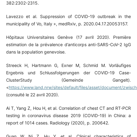
382:2302-2315.
Lavezzo et al. Suppression of COVID-19 outbreak in the
municipality of Vo, Italy », medRxiv, p. 2020.04.17.20053157.
Hôpitaux Universitaires Genève (17 avril 2020). Première
estimation de la prévalence d’anticorps anti-SARS-CoV-2 IgG
dans la population genevoise.
Streeck H, Hartmann G, Exner M, Schmid M. Vorläufiges
Ergebnis und Schlussfolgerungen der COVID-19 Case-
ClusterStudy (Gemeinde Gangelt).
<
https://www.land.nrw/sites/default/files/asset/document/zwis
(consulté le 22 avril 2020).
Ai T, Yang Z, Hou H, et al. Correlation of chest CT and RT-PCR
testing in coronavirus disease 2019 (COVID-19) in China: a
report of 1014 cases. Radiology (2020), p. 200642.
Guan W, Ni Z, Hu Y, et al. Clinical characteristics of