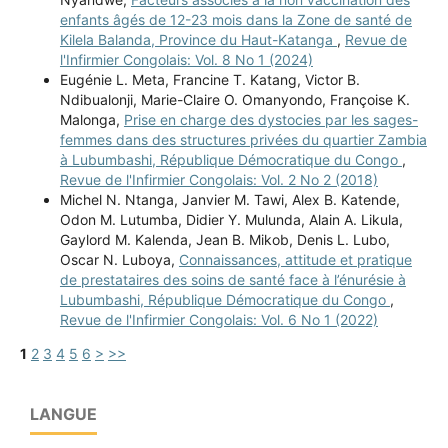
enfants âgés de 12-23 mois dans la Zone de santé de
Kilela Balanda, Province du Haut-Katanga
,
Revue de
l'Infirmier Congolais: Vol. 8 No 1 (2024)
Eugénie L. Meta, Francine T. Katang, Victor B.
Ndibualonji, Marie-Claire O. Omanyondo, Françoise K.
Malonga,
Prise en charge des dystocies par les sages-
femmes dans des structures privées du quartier Zambia
à Lubumbashi, République Démocratique du Congo
,
Revue de l'Infirmier Congolais: Vol. 2 No 2 (2018)
Michel N. Ntanga, Janvier M. Tawi, Alex B. Katende,
Odon M. Lutumba, Didier Y. Mulunda, Alain A. Likula,
Gaylord M. Kalenda, Jean B. Mikob, Denis L. Lubo,
Oscar N. Luboya,
Connaissances, attitude et pratique
de prestataires des soins de santé face à l’énurésie à
Lubumbashi, République Démocratique du Congo
,
Revue de l'Infirmier Congolais: Vol. 6 No 1 (2022)
1
2
3
4
5
6
>
>>
LANGUE