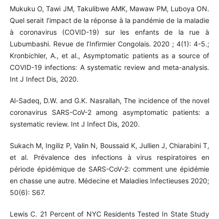
Mukuku O, Tawi JM, Takulibwe AMK, Mawaw PM, Luboya ON.
Quel serait l’impact de la réponse à la pandémie de la maladie
à coronavirus (COVID-19) sur les enfants de la rue à
Lubumbashi. Revue de l’Infirmier Congolais. 2020 ; 4(1): 4-5.;
Kronbichler, A., et al., Asymptomatic patients as a source of
COVID-19 infections: A systematic review and meta-analysis.
Int J Infect Dis, 2020.
Al-Sadeq, D.W. and G.K. Nasrallah, The incidence of the novel
coronavirus SARS-CoV-2 among asymptomatic patients: a
systematic review. Int J Infect Dis, 2020.
Sukach M, Ingiliz P, Valin N, Boussaid K, Jullien J, Chiarabini T,
et al. Prévalence des infections à virus respiratoires en
période épidémique de SARS-CoV-2: comment une épidémie
en chasse une autre. Médecine et Maladies Infectieuses 2020;
50(6): S67.
Lewis C. 21 Percent of NYC Residents Tested In State Study