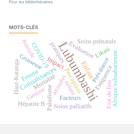
Pour les bibliothécaires
MOTS-CLÉS
Attitude
Soins prénatals
Lubumbashi
Evaluation
pratiques
COVID-19
Likasi
Afrique subsaharienne
Grossesse
Impact
Prévalence
Haut-Katanga
Enfant
Fréquence
Connaissances
Perception
Femme
Mortalité
attitudes
enfant
Etat de lieu
Paludisme
Gestion
Facteurs
Hépatite B
Soins palliatifs