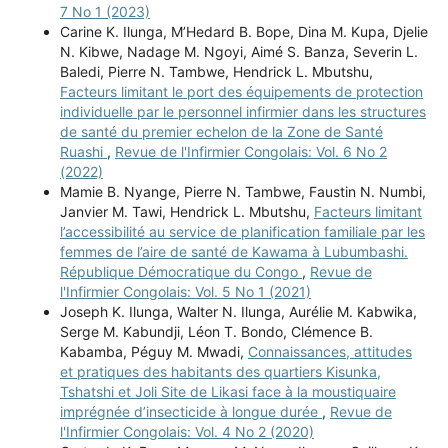
7 No 1 (2023)
Carine K. Ilunga, M’Hedard B. Bope, Dina M. Kupa, Djelie
N. Kibwe, Nadage M. Ngoyi, Aimé S. Banza, Severin L.
Baledi, Pierre N. Tambwe, Hendrick L. Mbutshu,
Facteurs limitant le port des équipements de protection
individuelle par le personnel infirmier dans les structures
de santé du premier echelon de la Zone de Santé
Ruashi
,
Revue de l'Infirmier Congolais: Vol. 6 No 2
(2022)
Mamie B. Nyange, Pierre N. Tambwe, Faustin N. Numbi,
Janvier M. Tawi, Hendrick L. Mbutshu,
Facteurs limitant
l’accessibilité au service de planification familiale par les
femmes de l’aire de santé de Kawama à Lubumbashi.
République Démocratique du Congo
,
Revue de
l'Infirmier Congolais: Vol. 5 No 1 (2021)
Joseph K. Ilunga, Walter N. Ilunga, Aurélie M. Kabwika,
Serge M. Kabundji, Léon T. Bondo, Clémence B.
Kabamba, Péguy M. Mwadi,
Connaissances, attitudes
et pratiques des habitants des quartiers Kisunka,
Tshatshi et Joli Site de Likasi face à la moustiquaire
imprégnée d’insecticide à longue durée
,
Revue de
l'Infirmier Congolais: Vol. 4 No 2 (2020)