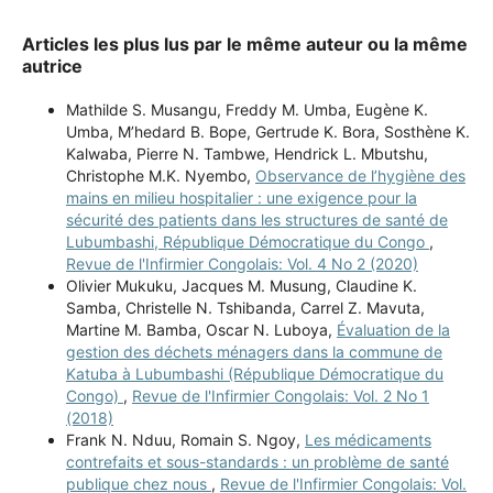
Articles les plus lus par le même auteur ou la même
autrice
Mathilde S. Musangu, Freddy M. Umba, Eugène K.
Umba, M’hedard B. Bope, Gertrude K. Bora, Sosthène K.
Kalwaba, Pierre N. Tambwe, Hendrick L. Mbutshu,
Christophe M.K. Nyembo,
Observance de l’hygiène des
mains en milieu hospitalier : une exigence pour la
sécurité des patients dans les structures de santé de
Lubumbashi, République Démocratique du Congo
,
Revue de l'Infirmier Congolais: Vol. 4 No 2 (2020)
Olivier Mukuku, Jacques M. Musung, Claudine K.
Samba, Christelle N. Tshibanda, Carrel Z. Mavuta,
Martine M. Bamba, Oscar N. Luboya,
Évaluation de la
gestion des déchets ménagers dans la commune de
Katuba à Lubumbashi (République Démocratique du
Congo)
,
Revue de l'Infirmier Congolais: Vol. 2 No 1
(2018)
Frank N. Nduu, Romain S. Ngoy,
Les médicaments
contrefaits et sous-standards : un problème de santé
publique chez nous
,
Revue de l'Infirmier Congolais: Vol.