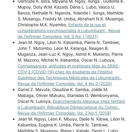
Gertrude K. Bora, Mpyana M. Ngoy, Ilunga , Guillome K.
Mupoy, Doty W.M. Kazadi, Dénis L. Lubo, Vasco U.
Banza, Nathalie N. Ngenda, Yolande I. Ilunga, Mathilde
S. Musangu, Freddy M. Umba, Abraham N.K. Musenge,
Christophe M.K. Nyembo,
Enfants de la rue et
considérations psychosociales à Lubumbashi
,
Revue
de l'Infirmier Congolais: Vol. 5 No 1 (2021)
Jean M. Ngoy, Léon N. Kabamba, Pierre N. Tambwe,
John T. Mutombo, Léon M. Katanga, Reagen B.
Muganza, Jean-Luc K. Ngoy, Astrid K. Mukemo, Pierre
M. Mazono, Michel N. Kabamba, Oscar N. Luboya,
Connaissances, attitudes et pratiques liées au SRAS-
COV-2 (COVID-19) chez les étudiants de l’Institut
Supérieur des Techniques Médicales de Lubumbashi
,
Revue de l'Infirmier Congolais: Vol. 4 No 2 (2020)
Carrel Z. Mavuta, Claudine K. Samba, Joëlle M.
Mabaga, Olivier Mukuku, Stanislas O. Wembonyama,
Oscar N. Luboya,
Épanchements pleuraux chez l’enfant
à Lubumbashi, République Démocratique du Congo
,
Revue de l'Infirmier Congolais: Vol. 2 No 1 (2018)
Jean M. Ngoyi, Léon K. Mbuyu, Djelie N. Kibwe, Léon N.
Kabamba, Eugène K. Umba, Pierre N. Tambwe,
Mathilde S. Musangu, Blaise I. Kahaki, Denis L. Lubo,