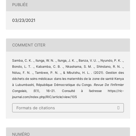
PUBLIÉE
03/23/2021
COMMENT CITER
Samba, C. K. ., Ilunga, W. N. ., Ilunga, J. K. ., Banza, V. U. ., Nyundo, P. K. .,
Bondo, L. T. ., Kabamba, C. B. ., Nkashama, S. M. ., Shindano, R. N. .,
Nduu, F. N. ., Tambwe, P. N. ., & Mbutshu, H. L. . (2021). Gestion des
déchets de soins médicaux dans les maternités de la zone de santé Kenya
à Lubumbashi, République Démocratique du Congo.
Revue De l’Infirmier
Congolais
,
5
(1), 16–21. Consulté à l’adresse https://ric-
journal.com/index.php/RIC/article/view/105
Formats de citations
NUMÉRO