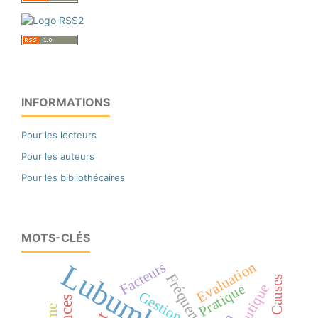
INFORMATIONS
Pour les lecteurs
Pour les auteurs
Pour les bibliothécaires
MOTS-CLÉS
Lubumbashi
Evaluation
Facteurs
Fréquence
Causes
Pratique
Gestion