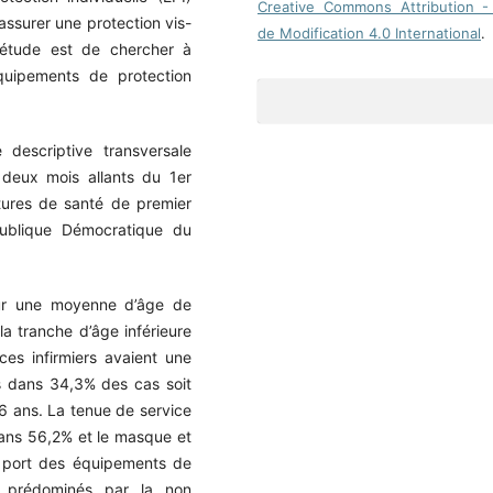
Creative Commons Attribution -
assurer une protection vis-
de Modification 4.0 International
.
e étude est de chercher à
équipements de protection
 descriptive transversale
 deux mois allants du 1er
ures de santé de premier
ublique Démocratique du
ur une moyenne d’âge de
a tranche d’âge inférieure
es infirmiers avaient une
is dans 34,3% des cas soit
6 ans. La tenue de service
dans 56,2% et le masque et
e port des équipements de
ont prédominés par la non