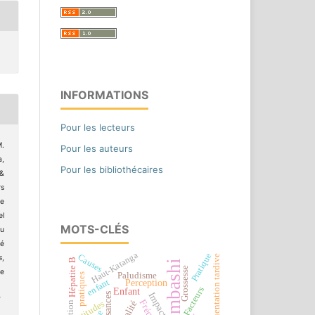
INFORMATIONS
Pour les lecteurs
M.
Pour les auteurs
a,
Pour les bibliothécaires
 &
s
de
el
MOTS-CLÉS
du
té
Haut-Katanga
Pratique
Causes
Fréquentation tardive
s
,
Hépatite B
Lubumbashi
Grossesse
e
Paludisme
pratiques
enfant
Perception
Facteurs
Enfant
Impact
/
attitudes