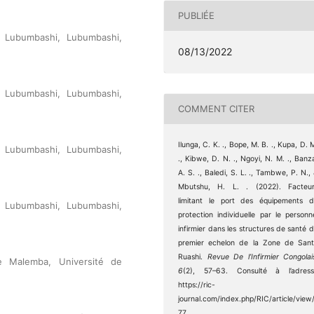
PUBLIÉE
e Lubumbashi, Lubumbashi,
08/13/2022
e Lubumbashi, Lubumbashi,
COMMENT CITER
Ilunga, C. K. ., Bope, M. B. ., Kupa, D. 
e Lubumbashi, Lubumbashi,
., Kibwe, D. N. ., Ngoyi, N. M. ., Banz
A. S. ., Baledi, S. L. ., Tambwe, P. N.,
Mbutshu, H. L. . (2022). Facteur
limitant le port des équipements 
e Lubumbashi, Lubumbashi,
protection individuelle par le personn
infirmier dans les structures de santé 
premier echelon de la Zone de San
Ruashi.
Revue De l’Infirmier Congolai
e Malemba, Université de
6
(2), 57–63. Consulté à l’adress
https://ric-
journal.com/index.php/RIC/article/view
77