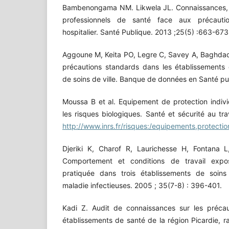
Bambenongama NM. Likwela JL. Connaissances, a
professionnels de santé face aux précauti
hospitalier. Santé Publique. 2013 ;25(5) :663-673
Aggoune M, Keita PO, Legre C, Savey A, Baghdadi 
précautions standards dans les établissements
de soins de ville. Banque de données en Santé pu
Moussa B et al. Equipement de protection individ
les risques biologiques. Santé et sécurité au tra
http://www.inrs.fr/risques:/equipements,protection
Djeriki K, Charof R, Laurichesse H, Fontana 
Comportement et conditions de travail exp
pratiquée dans trois établissements de soin
maladie infectieuses. 2005 ; 35(7-8) : 396-401.
Kadi Z. Audit de connaissances sur les préca
établissements de santé de la région Picardie, ra