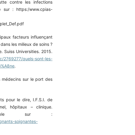
tte contre les infections
e sur : https:/www.cpias-
let_Def.pdf
ipaux facteurs influençant
 dans les milieux de soins ?
. Suiss Universities. 2015.
oc/2769277/quels-sont-les-
C3%A8ne
.
s médecins sur le port des
s pour le dire, I.F.S.I. de
nel, hôpitaux – clinique.
essible sur :
gnants-soignantes-