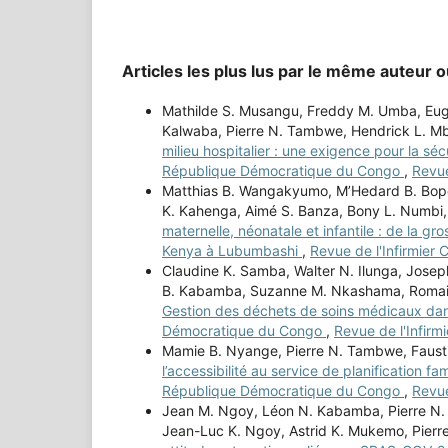
Articles les plus lus par le même auteur 
Mathilde S. Musangu, Freddy M. Umba, Eug
Kalwaba, Pierre N. Tambwe, Hendrick L. M
milieu hospitalier : une exigence pour la s
République Démocratique du Congo
,
Revue
Matthias B. Wangakyumo, M’Hedard B. Bope,
K. Kahenga, Aimé S. Banza, Bony L. Numbi,
maternelle, néonatale et infantile : de la 
Kenya à Lubumbashi
,
Revue de l'Infirmier 
Claudine K. Samba, Walter N. Ilunga, Josep
B. Kabamba, Suzanne M. Nkashama, Romain 
Gestion des déchets de soins médicaux dan
Démocratique du Congo
,
Revue de l'Infirm
Mamie B. Nyange, Pierre N. Tambwe, Fausti
l’accessibilité au service de planification 
République Démocratique du Congo
,
Revue
Jean M. Ngoy, Léon N. Kabamba, Pierre N
Jean-Luc K. Ngoy, Astrid K. Mukemo, Pier