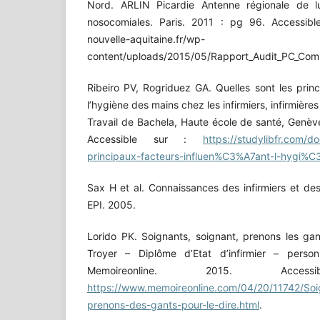
Nord. ARLIN Picardie Antenne régionale de lu
nosocomiales. Paris. 2011 : pg 96. Accessibl
nouvelle-aquitaine.fr/wp-
content/uploads/2015/05/Rapport_Audit_PC_Comp
Ribeiro PV, Rogriduez GA. Quelles sont les princ
l’hygiène des mains chez les infirmiers, infirmières
Travail de Bachela, Haute école de santé, Genève
Accessible sur :
https://studylibfr.com/d
principaux-facteurs-influen%C3%A7ant-l-hygi%
Sax H et al. Connaissances des infirmiers et de
EPI. 2005.
Lorido PK. Soignants, soignant, prenons les gant
Troyer – Diplôme d’Etat d’infirmier – person
Memoireonline. 2015. Acc
https://www.memoireonline.com/04/20/11742/Soi
prenons-des-gants-pour-le-dire.html
.