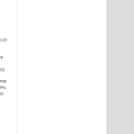
s en
re
nté
ente
shu,
ue