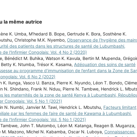
ou la même autrice
ène K. Umba, M’hedard B. Bope, Gertrude K. Bora, Sosthène K.
butshu, Christophe M.K. Nyembo,
Observance de l’hygiène des main
écurité des patients dans les structures de santé de Lubumbashi,
 de l'Infirmier Congolais: Vol. 4 No 2 (2020)
 Bénédict M. Buhika, Watson K. Kavula, Bertin M. Mupenda, Grégoi
 Betty K. Ntumba, Trésor K. Kasama,
Adéquation des soins de santé
grossesse au programme d’immunisation de l’enfant dans la Zone de Sa
Congolais: Vol. 6 No 2 (2022)
h K. Ilunga, Vasco U. Banza, Pierre K. Nyundo, Léon T. Bondo, Clém
N. Shindano, Frank N. Nduu, Pierre N. Tambwe, Hendrick L. Mbut
s les maternités de la zone de santé Kenya à Lubumbashi, Républiq
ier Congolais: Vol. 5 No 1 (2021)
n N. Numbi, Janvier M. Tawi, Hendrick L. Mbutshu,
Facteurs limitant
familiale par les femmes de l’aire de santé de Kawama à Lubumbashi.
 de l'Infirmier Congolais: Vol. 5 No 1 (2021)
. Tambwe, John T. Mutombo, Léon M. Katanga, Reagen B. Muganza,
re M. Mazono, Michel N. Kabamba, Oscar N. Luboya,
Connaissances,