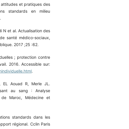
ttitudes et pratiques des
ons standards en milieu
.
N et al. Actualisation des
 de santé médico-sociaux,
blique. 2017 ;25 :62.
uelles ; protection contre
vail. 2016. Accessible sur:
individuelle.html
.
L, EL Aouad R, Merle JL.
osant au sang : Analyse
s de Maroc, Médecine et
utions standards dans les
pport régional. Cclin Paris